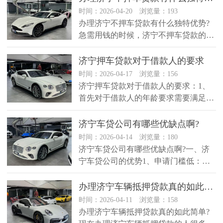
时间：2026-04-20 浏览量：193
办理济宁不押车贷款有什么独特优势?
急需用钱的时候，济宁不押车贷款的优
势是什么?正规的济宁不押车贷款优...
济宁押车贷款对于借款人的要求
时间：2026-04-17 浏览量：156
济宁押车贷款对于借款人的要求：1、
首先对于借款人的年龄要求需要满足年
龄在22周岁以上，是具备完全民事...
济宁车贷公司有哪些优缺点啊?
时间：2026-04-14 浏览量：180
济宁车贷公司有哪些优缺点啊?一、济
宁车贷公司的优势1、申请门槛低：只
有借款人拥有一辆估值不低于5万元...
办理济宁车辆抵押贷款真的如此简单?
时间：2026-04-11 浏览量：158
办理济宁车辆抵押贷款真的如此简单?